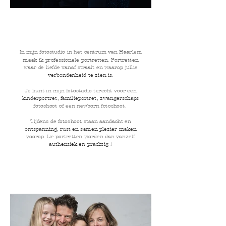
In mijn fotostudio in het centrum van Haarlem
maak ik professionele portretten. Portretten
waar de liefde vanaf straalt en waarop jullie
verbondenheid te zien is.
Je kunt in mijn fotostudio terecht voor een
kinderportret, familieportret, zwangerschaps
fotoshoot of een newborn fotoshoot.
Tijdens de fotoshoot staan aandacht en
ontspanning, rust en samen plezier maken
voorop. De portretten worden dan vanzelf
authentiek en prachtig !