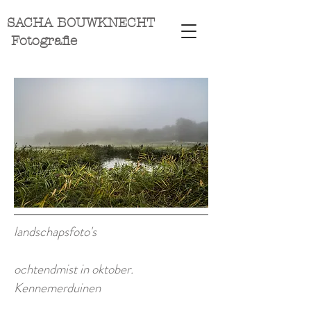
SACHA BOUWKNECHT
Fotografie
landschapsfoto's
ochtendmist in oktober.
Kennemerduinen